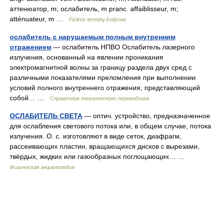
аттенюатор, m; ослабитель, m pranc. affaiblisseur, m;
atténuateur, m …
Fizikos terminų žodynas
ослабитель с нарушаемым полным внутренним
отражением
— ослабитель НПВО Ослабитель лазерного
излучения, основанный на явлении проникания
электромагнитной волны за границу раздела двух сред с
различными показателями преломления при выполнении
условий полного внутреннего отражения, представляющий
собой… …
Справочник технического переводчика
ОСЛАБИТЕЛЬ СВЕТА
— оптич. устройство, предназначенное
для ослабления светового потока или, в общем случае, потока
излучения. О. с. изготовляют в виде сеток, диафрагм,
рассеивающих пластин, вращающихся дисков с вырезами,
твёрдых, жидких или газообразных поглощающих… …
Физическая энциклопедия