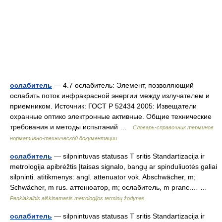
ослабитель
— 4.7 ослабитель: Элемент, позволяющий
ослабить поток инфракрасной энергии между излучателем и
приемником. Источник: ГОСТ Р 52434 2005: Извещатели
охранные оптико электронные активные. Общие технические
требования и методы испытаний …
Словарь-справочник терминов
нормативно-технической документации
ослабитель
— silpnintuvas statusas T sritis Standartizacija ir
metrologija apibrėžtis Įtaisas signalo, bangų ar spinduliuotės galiai
silpninti. atitikmenys: angl. attenuator vok. Abschwächer, m;
Schwächer, m rus. аттенюатор, m; ослабитель, m pranc.… …
Penkiakalbis aiškinamasis metrologijos terminų žodynas
ослабитель
— silpnintuvas statusas T sritis Standartizacija ir