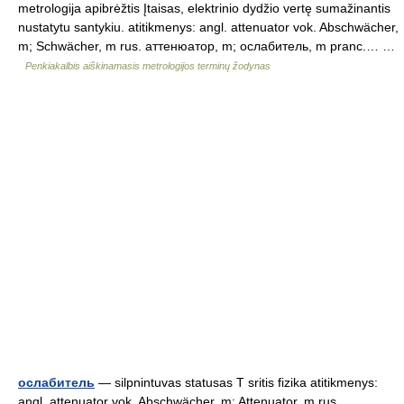
metrologija apibrėžtis Įtaisas, elektrinio dydžio vertę sumažinantis
nustatytu santykiu. atitikmenys: angl. attenuator vok. Abschwächer,
m; Schwächer, m rus. аттенюатор, m; ослабитель, m pranc.… …
Penkiakalbis aiškinamasis metrologijos terminų žodynas
ослабитель
— silpnintuvas statusas T sritis fizika atitikmenys:
angl. attenuator vok. Abschwächer, m; Attenuator, m rus.