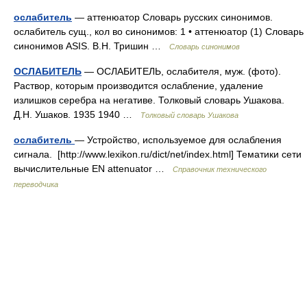
ослабитель
— аттенюатор Словарь русских синонимов.
ослабитель сущ., кол во синонимов: 1 • аттенюатор (1) Словарь
синонимов ASIS. В.Н. Тришин …
Словарь синонимов
ОСЛАБИТЕЛЬ
— ОСЛАБИТЕЛЬ, ослабителя, муж. (фото).
Раствор, которым производится ослабление, удаление
излишков серебра на негативе. Толковый словарь Ушакова.
Д.Н. Ушаков. 1935 1940 …
Толковый словарь Ушакова
ослабитель
— Устройство, используемое для ослабления
сигнала. [http://www.lexikon.ru/dict/net/index.html] Тематики сети
вычислительные EN attenuator …
Справочник технического
переводчика