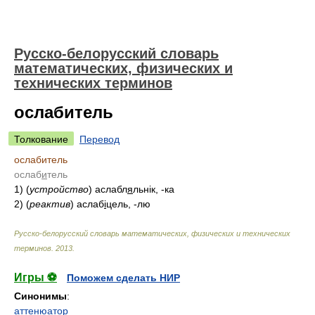
Русско-белорусский словарь
математических, физических и
технических терминов
ослабитель
Толкование
Перевод
ослабитель
ослаб
и
тель
1) (
устройство
) аслабл
я
льнік, -ка
2) (
реактив
) аслаб
i
цель, -лю
Русско-белорусский словарь математических, физических и технических
терминов
.
2013
.
Игры ⚽
Поможем сделать НИР
Синонимы
:
аттенюатор